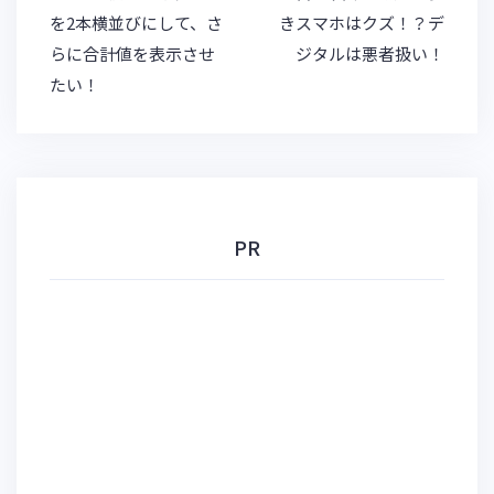
稿
を2本横並びにして、さ
きスマホはクズ！？デ
ナ
らに合計値を表示させ
ジタルは悪者扱い！
ビ
たい！
ゲ
ー
シ
ョ
ン
PR