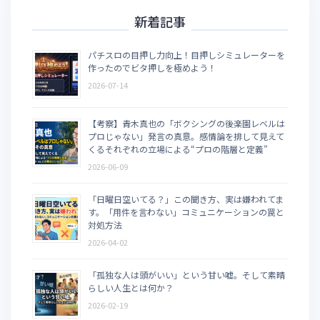
新着記事
パチスロの目押し力向上！目押しシミュレーターを
作ったのでビタ押しを極めよう！
2026-07-14
【考察】青木真也の「ボクシングの後楽園レベルは
プロじゃない」発言の真意。感情論を排して見えて
くるそれぞれの立場による“プロの階層と定義”
2026-06-09
「日曜日空いてる？」この聞き方、実は嫌われてま
す。「用件を言わない」コミュニケーションの罠と
対処方法
2026-04-02
「孤独な人は頭がいい」という甘い嘘。そして素晴
らしい人生とは何か？
2026-02-19