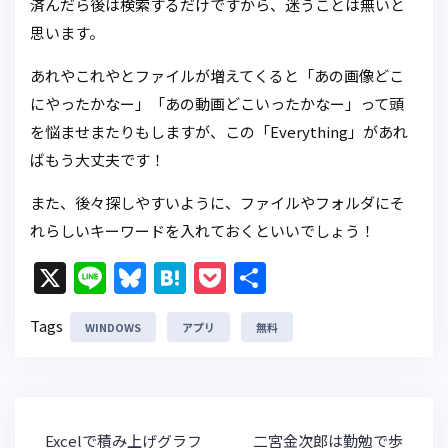
済んだら後は検索するだけですから、迷うことは無いと
思います。
あれやこれやとファイルが増えてくると「あの画像どこ
にやったかなー」「あの動画どこいったかなー」って頭
を悩ませまたりもしますが、この「Everything」があれ
ばもう大丈夫です！
また、後々探しやすいように、ファイルやフォルダにそ
れらしいキーワードを入れておくといいでしょう！
X
Li
Bl
H
P
共
n
u
at
o
有
Tags
WINDOWS
e
e
アプリ
e
c
無料
s
n
k
k
a
et
y
投
Excelで積み上げグラフ
二宮金次郎は勤勉で歩