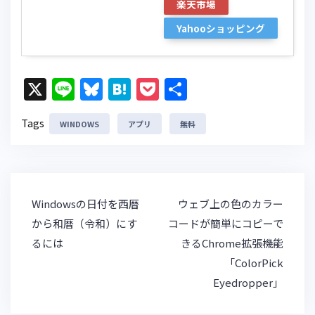
楽天市場
Yahooショッピング
X
Li
Bl
H
P
共
n
u
at
o
有
Tags
WINDOWS
e
e
アプリ
e
c
無料
s
n
k
k
a
et
y
投
Windowsの日付を西暦
ウェブ上の色のカラー
稿
から和暦（令和）にす
コードが簡単にコピーで
ナ
るには
きるChrome拡張機能
ビ
「ColorPick
ゲ
Eyedropper」
ー
シ