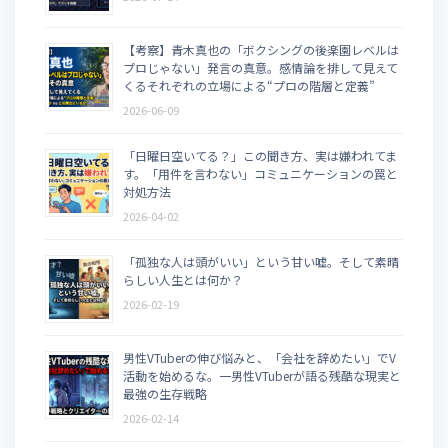
【考察】青木真也の「ボクシングの後楽園レベルは
プロじゃない」発言の真意。感情論を排して見えて
くるそれぞれの立場による“プロの階層と定義”
2026-06-09
「日曜日空いてる？」この聞き方、実は嫌われてま
す。「用件を言わない」コミュニケーションの罠と
対処方法
2026-04-02
「孤独な人は頭がいい」という甘い嘘。そして素晴
らしい人生とは何か？
2026-02-19
男性VTuberの伸び悩みと、「会社を辞めたい」でV
活動を始めるな。一男性VTuberが語る残酷な現実と
最強の生存戦略
2026-02-14