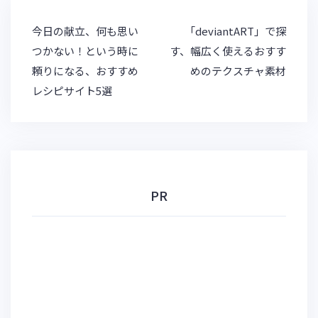
k
a
et
y
投
今日の献立、何も思い
「deviantART」で探
稿
つかない！という時に
す、幅広く使えるおすす
ナ
頼りになる、おすすめ
めのテクスチャ素材
ビ
レシピサイト5選
ゲ
ー
シ
ョ
ン
PR