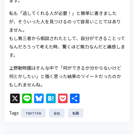
ます。
私も「逃してくれる人が必要！」と簡単に書きました
が、そういった人を見つけるのって容易いことではあり
ません。
もし第三者から相談されたとして、自分ができることって
なんだろうって考えた時、驚くほど無力なんだと痛感しま
す。
上野動物園はそんな中で「何ができるか分からないけど
何とかしたい」と強く思った結果のツイートだったのか
もしれませんね。
X
Li
Bl
H
P
共
n
u
at
o
有
Tags
TWITTER
e
e
会社
e
c
転職
s
n
k