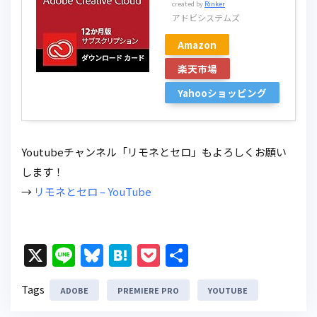
created by
Rinker
アドビシステムズ
Amazon
楽天市場
Yahooショッピング
Youtubeチャンネル「リモネとセロ」もよろしくお願い
します！
→
リモネとセロ – YouTube
X
Li
Bl
H
P
共
n
u
at
o
有
Tags
ADOBE
e
e
PREMIERE PRO
e
c
YOUTUBE