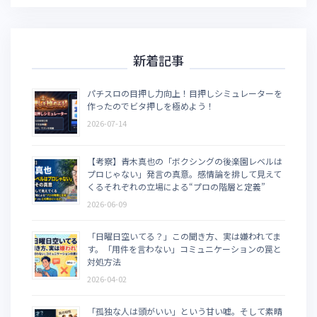
新着記事
パチスロの目押し力向上！目押しシミュレーターを
作ったのでビタ押しを極めよう！
2026-07-14
【考察】青木真也の「ボクシングの後楽園レベルは
プロじゃない」発言の真意。感情論を排して見えて
くるそれぞれの立場による“プロの階層と定義”
2026-06-09
「日曜日空いてる？」この聞き方、実は嫌われてま
す。「用件を言わない」コミュニケーションの罠と
対処方法
2026-04-02
「孤独な人は頭がいい」という甘い嘘。そして素晴