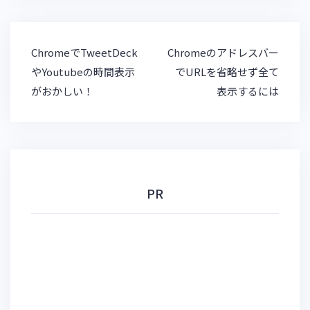
s
n
k
k
a
et
y
投
ChromeでTweetDeck
Chromeのアドレスバー
稿
やYoutubeの時間表示
でURLを省略せず全て
ナ
がおかしい！
表示するには
ビ
ゲ
ー
シ
ョ
ン
PR