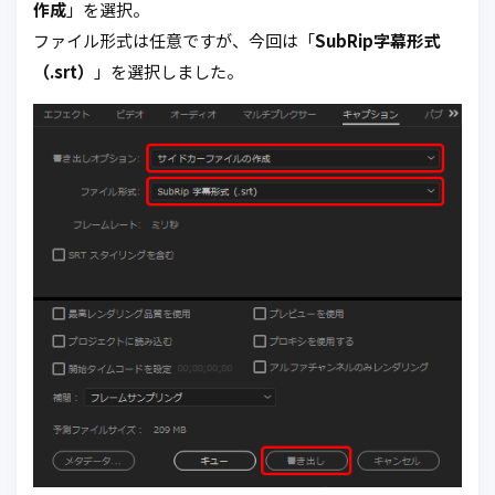
作成
」を選択。
ファイル形式は任意ですが、今回は「
SubRip字幕形式
（.srt）
」を選択しました。