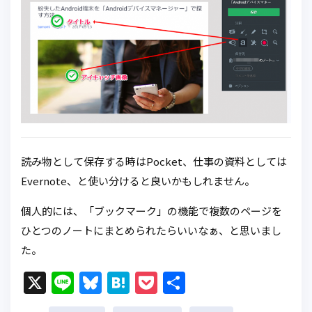
読み物として保存する時はPocket、仕事の資料としては
Evernote、と使い分けると良いかもしれません。
個人的には、「ブックマーク」の機能で複数のページを
ひとつのノートにまとめられたらいいなぁ、と思いまし
た。
X
Li
Bl
H
P
共
n
u
at
o
有