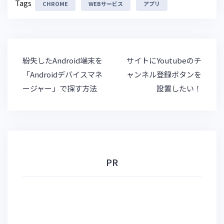
Tags
CHROME
e
e
WEBサービス
e
c
アプリ
s
n
k
k
a
et
y
投
紛失したAndroid端末を
サイトにYoutubeのチ
稿
「Androidデバイスマネ
ャンネル登録ボタンを
ナ
ージャー」で探す方法
設置したい！
ビ
ゲ
ー
シ
ョ
ン
PR