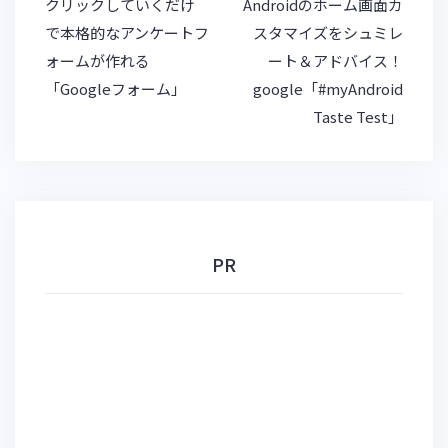
y
投
クリックしていくだけ
Androidのホーム画面カ
稿
で本格的なアンケートフ
スタマイズをシュミレ
ナ
ォームが作れる
ート＆アドバイス！
ビ
「Googleフォーム」
google「#myAndroid
ゲ
Taste Test」
ー
シ
ョ
ン
PR