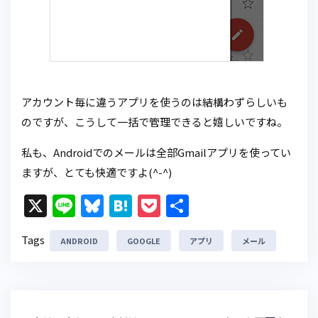
アカウント毎に違うアプリを使うのは結構わずらしいも
のですが、こうして一括で管理できると嬉しいですね。
私も、Androidでのメールは全部Gmailアプリを使ってい
ますが、とても快適ですよ(^-^)
X
Li
Bl
H
P
共
n
u
at
o
有
Tags
ANDROID
e
e
GOOGLE
e
c
アプリ
メール
s
n
k
k
a
et