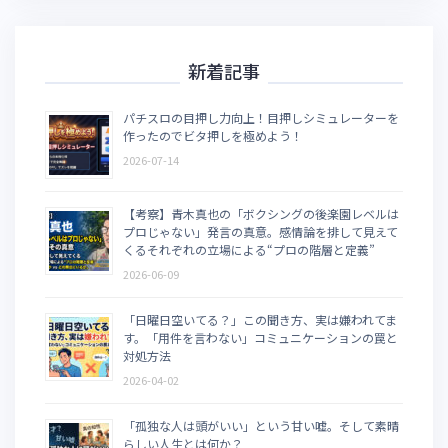
新着記事
パチスロの目押し力向上！目押しシミュレーターを
作ったのでビタ押しを極めよう！
2026-07-14
【考察】青木真也の「ボクシングの後楽園レベルは
プロじゃない」発言の真意。感情論を排して見えて
くるそれぞれの立場による“プロの階層と定義”
2026-06-09
「日曜日空いてる？」この聞き方、実は嫌われてま
す。「用件を言わない」コミュニケーションの罠と
対処方法
2026-04-02
「孤独な人は頭がいい」という甘い嘘。そして素晴
らしい人生とは何か？