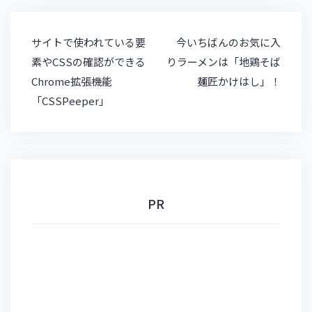
k
a
et
y
投
サイトで使われている要
今いちばんのお気に入
稿
素やCSSの確認ができる
りラーメンは「地鶏そば
ナ
Chrome拡張機能
麺匠かけはし」！
ビ
「CSSPeeper」
ゲ
ー
シ
ョ
ン
PR