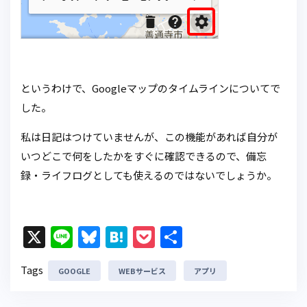
というわけで、Googleマップのタイムラインについてで
した。
私は日記はつけていませんが、この機能があれば自分が
いつどこで何をしたかをすぐに確認できるので、備忘
録・ライフログとしても使えるのではないでしょうか。
X
Li
Bl
H
P
共
n
u
at
o
有
Tags
GOOGLE
e
e
WEBサービス
e
c
アプリ
s
n
k