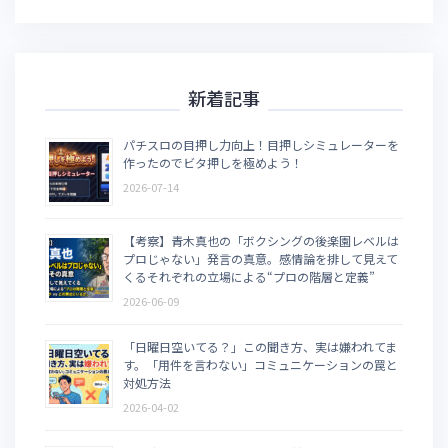
新着記事
パチスロの目押し力向上！目押しシミュレーターを
作ったのでビタ押しを極めよう！
2026-07-14
【考察】青木真也の「ボクシングの後楽園レベルは
プロじゃない」発言の真意。感情論を排して見えて
くるそれぞれの立場による“プロの階層と定義”
2026-06-09
「日曜日空いてる？」この聞き方、実は嫌われてま
す。「用件を言わない」コミュニケーションの罠と
対処方法
2026-04-02