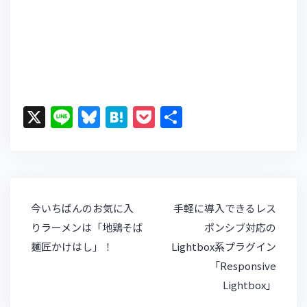
X
Li
Bl
H
P
共
n
u
at
o
有
e
e
e
c
s
n
k
k
a
et
投
今いちばんのお気に入
手軽に導入できるレス
y
稿
りラーメンは「地鶏そば
ポンシブ対応の
ナ
麺匠かけはし」！
Lightbox系プラグイン
ビ
「Responsive
ゲ
Lightbox」
ー
シ