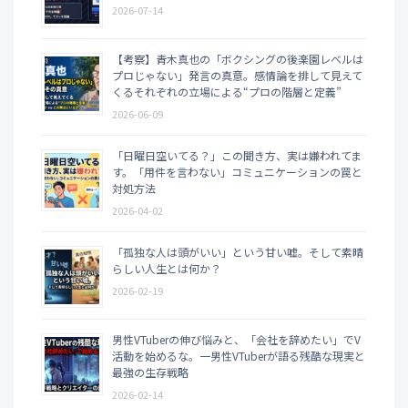
2026-07-14
【考察】青木真也の「ボクシングの後楽園レベルは
プロじゃない」発言の真意。感情論を排して見えて
くるそれぞれの立場による“プロの階層と定義”
2026-06-09
「日曜日空いてる？」この聞き方、実は嫌われてま
す。「用件を言わない」コミュニケーションの罠と
対処方法
2026-04-02
「孤独な人は頭がいい」という甘い嘘。そして素晴
らしい人生とは何か？
2026-02-19
男性VTuberの伸び悩みと、「会社を辞めたい」でV
活動を始めるな。一男性VTuberが語る残酷な現実と
最強の生存戦略
2026-02-14