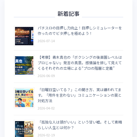
新着記事
パチスロの目押し力向上！目押しシミュレーターを
作ったのでビタ押しを極めよう！
2026-07-14
【考察】青木真也の「ボクシングの後楽園レベルは
プロじゃない」発言の真意。感情論を排して見えて
くるそれぞれの立場による“プロの階層と定義”
2026-06-09
「日曜日空いてる？」この聞き方、実は嫌われてま
す。「用件を言わない」コミュニケーションの罠と
対処方法
2026-04-02
「孤独な人は頭がいい」という甘い嘘。そして素晴
らしい人生とは何か？
2026-02-19