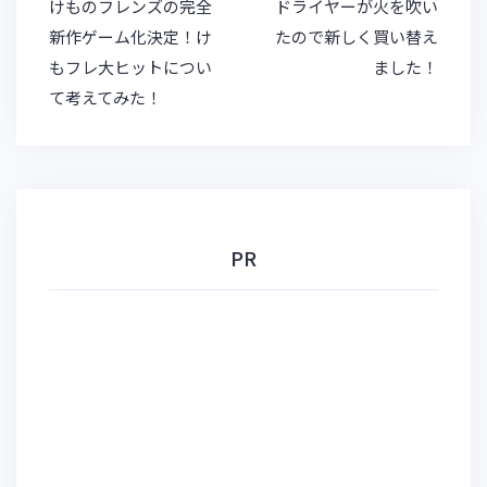
y
投
けものフレンズの完全
ドライヤーが火を吹い
稿
新作ゲーム化決定！け
たので新しく買い替え
ナ
もフレ大ヒットについ
ました！
ビ
て考えてみた！
ゲ
ー
シ
ョ
ン
PR