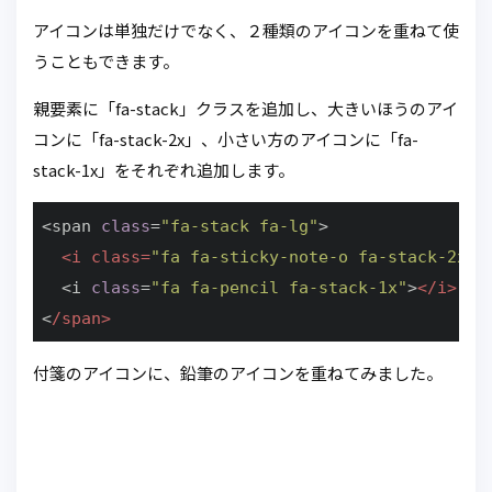
アイコンは単独だけでなく、２種類のアイコンを重ねて使
うこともできます。
親要素に「fa-stack」クラスを追加し、大きいほうのアイ
コンに「fa-stack-2x」、小さい方のアイコンに「fa-
stack-1x」をそれぞれ追加します。
<span 
class
=
"fa-stack fa-lg"
>

<
i
class
=
"fa fa-sticky-note-o fa-stack-2x"
>
  <i 
class
=
"fa fa-pencil fa-stack-1x"
>
</
i
>
<
/span>
付箋のアイコンに、鉛筆のアイコンを重ねてみました。