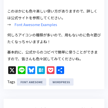
このほかにも色々楽しい使い方がありますので、詳しく
は公式サイトを参照してください。
→
Font Awesome Examples
何しろアイコンの種類が多いので、用もないのに色々遊び
たくなっちゃいますよね！
基本的に、公式からのコピペで簡単に使うことができま
すので、皆さんも色々試してみてくださいね。
X
Li
Bl
H
P
共
n
u
at
o
有
Tags
FONT AWESOME
e
e
e
WORDPRESS
c
s
n
k
k
a
et