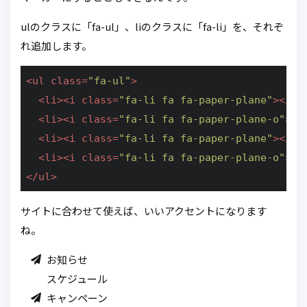
ulのクラスに「fa-ul」、liのクラスに「fa-li」を、それぞ
れ追加します。
<
ul
class
=
"fa-ul"
>
<
li
>
<
i
class
=
"fa-li fa fa-paper-plane"
>
</
i
>
<
li
>
<
i
class
=
"fa-li fa fa-paper-plane-o"
>
</
<
li
>
<
i
class
=
"fa-li fa fa-paper-plane"
>
</
i
>
<
li
>
<
i
class
=
"fa-li fa fa-paper-plane-o"
>
</
</
ul
>
サイトに合わせて使えば、いいアクセントになります
ね。
お知らせ
スケジュール
キャンペーン