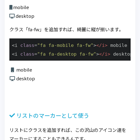
mobile
desktop
クラス「fa-fw」を追加すれば、綺麗に縦が揃います。
<i 
class
=
"fa fa-mobile fa-fw"
>
</
i
>
 mobile

<i 
class
=
"fa fa-desktop fa-fw"
>
</
i
>
 desktop
mobile
desktop
リストのマーカーとして使う
リストにクラスを追加すれば、この沢山のアイコン達を
マーカーにすることもできるんです。