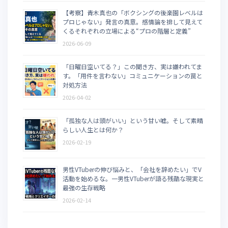
【考察】青木真也の「ボクシングの後楽園レベルは
プロじゃない」発言の真意。感情論を排して見えて
くるそれぞれの立場による“プロの階層と定義”
2026-06-09
「日曜日空いてる？」この聞き方、実は嫌われてま
す。「用件を言わない」コミュニケーションの罠と
対処方法
2026-04-02
「孤独な人は頭がいい」という甘い嘘。そして素晴
らしい人生とは何か？
2026-02-19
男性VTuberの伸び悩みと、「会社を辞めたい」でV
活動を始めるな。一男性VTuberが語る残酷な現実と
最強の生存戦略
2026-02-14