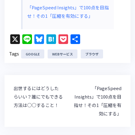
「PageSpeed Insights」で100点を目指
せ！その1「圧縮を有効にする」
X
Li
Bl
H
P
共
n
u
at
o
有
Tags
GOOGLE
e
e
WEBサービス
e
c
ブラウザ
s
n
k
k
a
et
y
投
出世するにはどうした
「PageSpeed
稿
らいい？誰にでもできる
Insights」で100点を目
ナ
方法は○○すること！
指せ！その1「圧縮を有
ビ
効にする」
ゲ
ー
シ