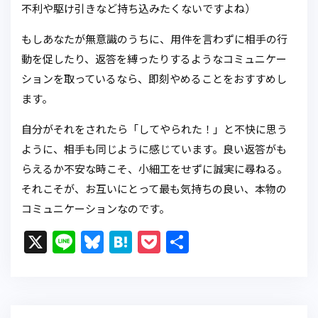
不利や駆け引きなど持ち込みたくないですよね）
もしあなたが無意識のうちに、用件を言わずに相手の行
動を促したり、返答を縛ったりするようなコミュニケー
ションを取っているなら、即刻やめることをおすすめし
ます。
自分がそれをされたら「してやられた！」と不快に思う
ように、相手も同じように感じています。良い返答がも
らえるか不安な時こそ、小細工をせずに誠実に尋ねる。
それこそが、お互いにとって最も気持ちの良い、本物の
コミュニケーションなのです。
X
Li
Bl
H
P
共
n
u
at
o
有
e
e
e
c
s
n
k