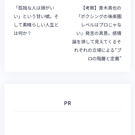
k
a
et
投
「孤独な人は頭がい
【考察】青木真也の
y
稿
い」という甘い嘘。そ
「ボクシングの後楽園
ナ
して素晴らしい人生と
レベルはプロじゃな
ビ
は何か？
い」発言の真意。感情
ゲ
論を排して見えてくるそ
ー
シ
れぞれの立場による“プ
ョ
ロの階層と定義”
ン
PR