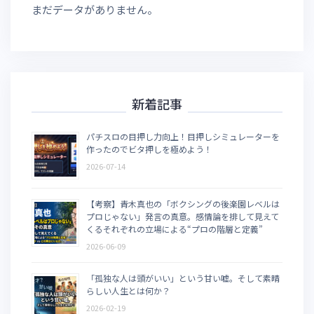
まだデータがありません。
新着記事
パチスロの目押し力向上！目押しシミュレーターを
作ったのでビタ押しを極めよう！
2026-07-14
【考察】青木真也の「ボクシングの後楽園レベルは
プロじゃない」発言の真意。感情論を排して見えて
くるそれぞれの立場による“プロの階層と定義”
2026-06-09
「孤独な人は頭がいい」という甘い嘘。そして素晴
らしい人生とは何か？
2026-02-19