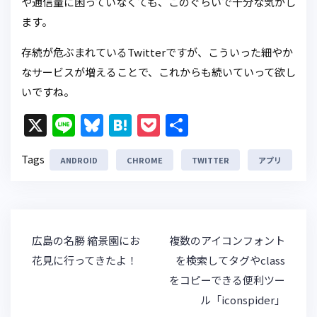
や通信量に困っていなくても、このぐらいで十分な気がし
ます。
存続が危ぶまれているTwitterですが、こういった細やか
なサービスが増えることで、これからも続いていって欲し
いですね。
X
Li
Bl
H
P
共
n
u
at
o
有
Tags
ANDROID
e
e
CHROME
e
c
TWITTER
アプリ
s
n
k
k
a
et
y
投
広島の名勝 縮景園にお
複数のアイコンフォント
稿
花見に行ってきたよ！
を検索してタグやclass
ナ
をコピーできる便利ツー
ビ
ル「iconspider」
ゲ