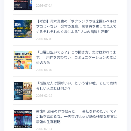
2026-07-14
【考察】青木真也の「ボクシングの後楽園レベルは
プロじゃない」発言の真意。感情論を排して見えて
くるそれぞれの立場による“プロの階層と定義”
2026-06-09
「日曜日空いてる？」この聞き方、実は嫌われてま
す。「用件を言わない」コミュニケーションの罠と
対処方法
2026-04-02
「孤独な人は頭がいい」という甘い嘘。そして素晴
らしい人生とは何か？
2026-02-19
男性VTuberの伸び悩みと、「会社を辞めたい」でV
活動を始めるな。一男性VTuberが語る残酷な現実と
最強の生存戦略
2026-02-14