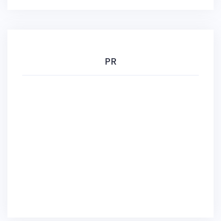
ー
シ
ョ
ン
PR