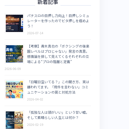
新着記事
パチスロの目押し力向上！目押しシミュ
レーターを作ったのでビタ押しを極めよ
う！
2026-07-14
【考察】青木真也の「ボクシングの後楽
園レベルはプロじゃない」発言の真意。
感情論を排して見えてくるそれぞれの立
場による“プロの階層と定義”
2026-06-09
「日曜日空いてる？」この聞き方、実は
嫌われてます。「用件を言わない」コミ
ュニケーションの罠と対処方法
2026-04-02
「孤独な人は頭がいい」という甘い嘘。
そして素晴らしい人生とは何か？
2026-02-19