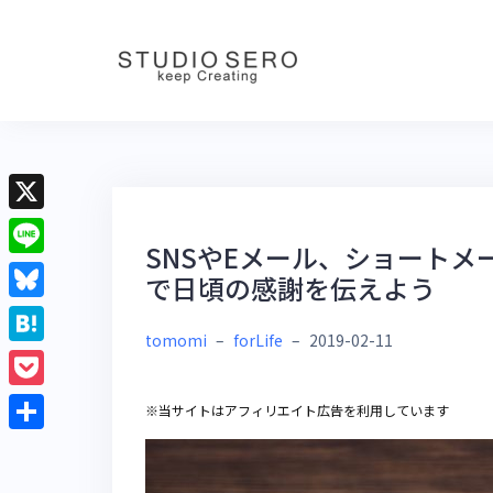
Skip
to
content
X
SNSやEメール、ショートメ
L
で日頃の感謝を伝えよう
i
B
n
tomomi
–
forLife
–
2019-02-11
l
H
e
u
a
P
※当サイトはアフィリエイト広告を利用しています
e
t
o
共
s
e
c
有
k