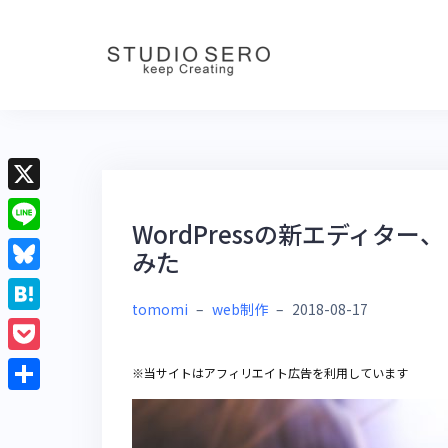
Skip
to
content
X
WordPressの新エディター
L
みた
i
B
n
tomomi
–
web制作
–
2018-08-17
l
H
e
u
a
P
※当サイトはアフィリエイト広告を利用しています
e
t
o
共
s
e
c
有
k