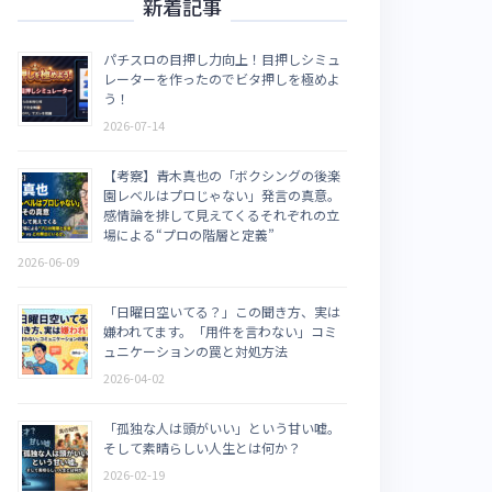
新着記事
パチスロの目押し力向上！目押しシミュ
レーターを作ったのでビタ押しを極めよ
う！
2026-07-14
【考察】青木真也の「ボクシングの後楽
園レベルはプロじゃない」発言の真意。
感情論を排して見えてくるそれぞれの立
場による“プロの階層と定義”
2026-06-09
「日曜日空いてる？」この聞き方、実は
嫌われてます。「用件を言わない」コミ
ュニケーションの罠と対処方法
2026-04-02
「孤独な人は頭がいい」という甘い嘘。
そして素晴らしい人生とは何か？
2026-02-19