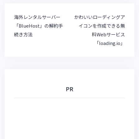
k
a
et
y
投
海外レンタルサーバー
かわいいローディングア
稿
「BlueHost」の解約手
イコンを作成できる無
ナ
続き方法
料Webサービス
ビ
「loading.io」
ゲ
ー
シ
ョ
ン
PR