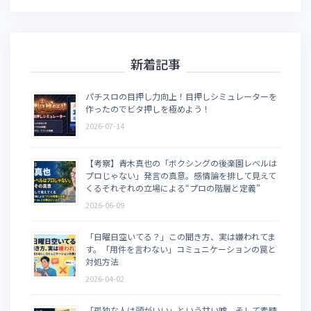
新着記事
パチスロの目押し力向上！目押しシミュレーターを
作ったのでビタ押しを極めよう！
2026-07-14
【考察】青木真也の「ボクシングの後楽園レベルは
プロじゃない」発言の真意。感情論を排して見えて
くるそれぞれの立場による“プロの階層と定義”
2026-06-09
「日曜日空いてる？」この聞き方、実は嫌われてま
す。「用件を言わない」コミュニケーションの罠と
対処方法
2026-04-02
「孤独な人は頭がいい」という甘い嘘。そして素晴