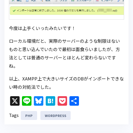
今度は上手くいったみたいです！
ローカル環境だと、実際のサーバーのような制限はない
ものと思い込んでいたので最初は面食らいましたが、方
法としては普通のサーバーとほとんど変わらないです
ね。
以上、XAMPP上で大きいサイズのDBがインポートできな
い時の対処法でした。
X
Li
Bl
H
P
共
n
u
at
o
有
Tags
PHP
e
e
WORDPRESS
e
c
s
n
k