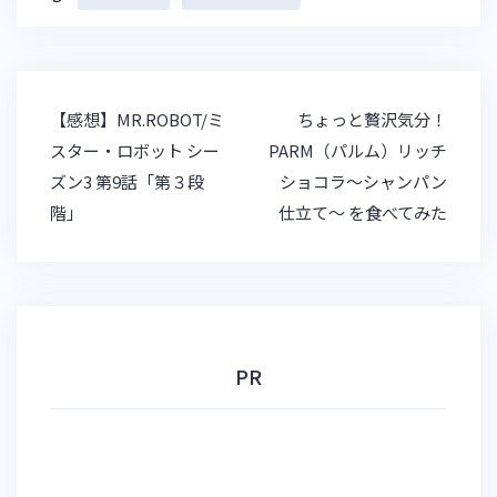
e
e
e
c
s
n
k
k
a
et
y
投
【感想】MR.ROBOT/ミ
ちょっと贅沢気分！
稿
スター・ロボット シー
PARM（パルム）リッチ
ナ
ズン3 第9話「第３段
ショコラ～シャンパン
ビ
階」
仕立て～ を食べてみた
ゲ
ー
シ
ョ
ン
PR