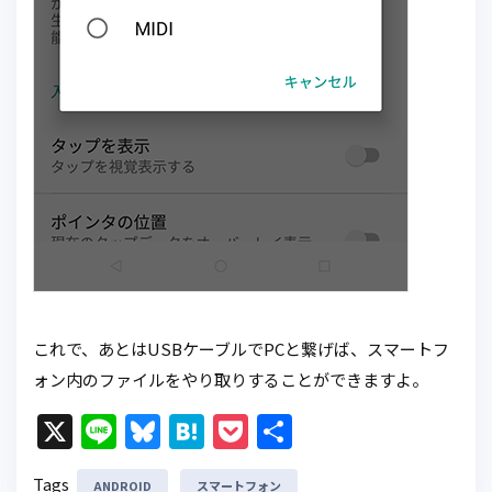
これで、あとはUSBケーブルでPCと繋げば、スマートフ
ォン内のファイルをやり取りすることができますよ。
X
Li
Bl
H
P
共
n
u
at
o
有
Tags
ANDROID
スマートフォン