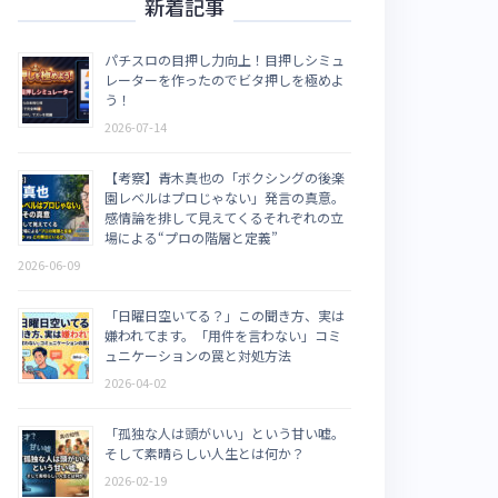
新着記事
パチスロの目押し力向上！目押しシミュ
レーターを作ったのでビタ押しを極めよ
う！
2026-07-14
【考察】青木真也の「ボクシングの後楽
園レベルはプロじゃない」発言の真意。
感情論を排して見えてくるそれぞれの立
場による“プロの階層と定義”
2026-06-09
「日曜日空いてる？」この聞き方、実は
嫌われてます。「用件を言わない」コミ
ュニケーションの罠と対処方法
2026-04-02
「孤独な人は頭がいい」という甘い嘘。
そして素晴らしい人生とは何か？
2026-02-19