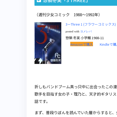
惣領冬実「3 THREE」
（週刊少女コミック 1988～1992年）
3ーThree 1 (フラワーコミックス)
posted with
ヨメレバ
惣領 冬実 小学館 1988-11
Amazonで購入
Kindleで
折しもバンドブーム真っ只中に出会ったこの漫
歌手を目指す女の子・理乃と、天才的ギタリス
話です。
まず、普段りぼんを読んでいた層からすると、