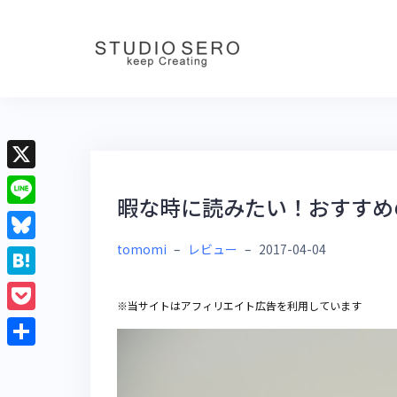
Skip
to
content
X
暇な時に読みたい！おすすめ
L
i
tomomi
–
レビュー
–
2017-04-04
B
n
l
H
e
※当サイトはアフィリエイト広告を利用しています
u
a
P
e
t
o
共
s
e
c
有
k