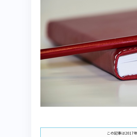
n
k
y
a
e
t
この記事は2017