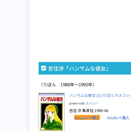
吉住渉「ハンサムな彼女」
（りぼん 1988年～1992年）
ハンサムな彼女 (1) (りぼんマスコ
posted with
ヨメレバ
吉住 渉 集英社 1989-06
Amazonで購入
Kindleで購入