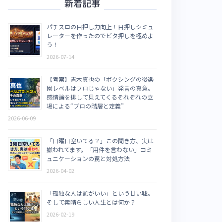
新着記事
パチスロの目押し力向上！目押しシミュ
レーターを作ったのでビタ押しを極めよ
う！
2026-07-14
【考察】青木真也の「ボクシングの後楽
園レベルはプロじゃない」発言の真意。
感情論を排して見えてくるそれぞれの立
場による“プロの階層と定義”
2026-06-09
「日曜日空いてる？」この聞き方、実は
嫌われてます。「用件を言わない」コミ
ュニケーションの罠と対処方法
2026-04-02
「孤独な人は頭がいい」という甘い嘘。
そして素晴らしい人生とは何か？
2026-02-19