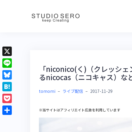
Skip
to
content
X
「niconico(く)（クレ
L
るnicocas（ニコキャス）な
i
B
n
tomomi
–
ライブ配信
–
2017-11-29
l
H
e
u
a
P
※当サイトはアフィリエイト広告を利用しています
e
t
o
共
s
e
c
有
k